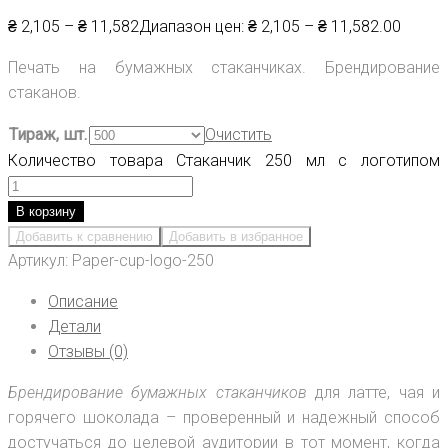
₴
2,105
–
₴
11,582
Диапазон цен: ₴ 2,105 – ₴ 11,582
.00
Печать на бумажных стаканчиках. Брендирование
стаканов.
Тираж, шт.
Очистить
Количество товара Стаканчик 250 мл с логотипом
В корзину
Добавить к сравнению
Добавить в избранное
Артикул:
Paper-cup-logo-250
Описание
Детали
Отзывы (0)
Брендирование бумажных стаканчиков
для латте, чая и
горячего шоколада – проверенный и надежный способ
достучаться до целевой аудитории в тот момент, когда