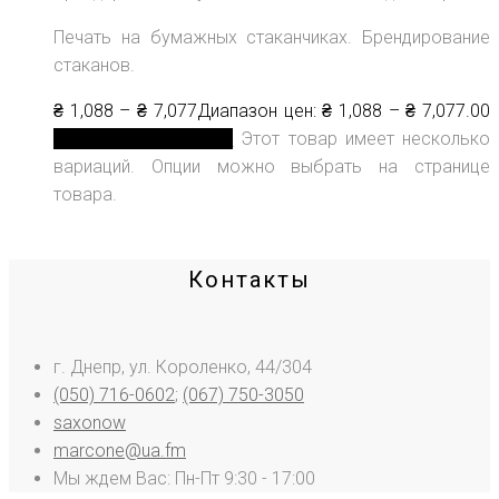
Печать на бумажных стаканчиках. Брендирование
стаканов.
₴
1,088
–
₴
7,077
Диапазон цен: ₴ 1,088 – ₴ 7,077
.00
Выберите параметры
Этот товар имеет несколько
вариаций. Опции можно выбрать на странице
товара.
Контакты
г. Днепр, ул. Короленко, 44/304
(050) 716-0602
;
(067) 750-3050
saxonow
marcone@ua.fm
Мы ждем Вас: Пн-Пт 9:30 - 17:00