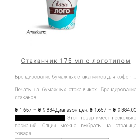
Стаканчик 175 мл с логотипом
Брендирование бумажных стаканчиков для кофе - ...
Печать на бумажных стаканчиках. Брендирование
стаканов.
₴
1,657
–
₴
9,884
Диапазон цен: ₴ 1,657 – ₴ 9,884
.00
Выберите параметры
Этот товар имеет несколько
вариаций. Опции можно выбрать на странице
товара.