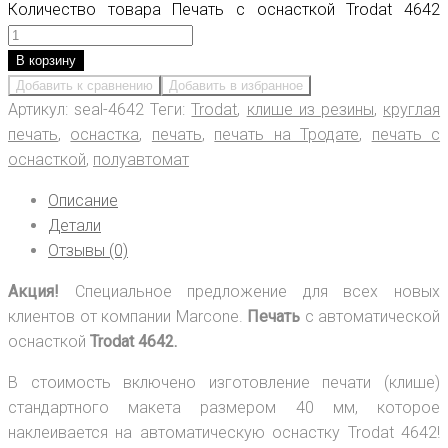
Количество товара Печать с оснасткой Trodat 4642
В корзину
Добавить к сравнению
Добавить в избранное
Артикул:
seal-4642
Теги:
Trodat
,
клише из резины
,
круглая
печать
,
оснастка
,
печать
,
печать на Тродате
,
печать с
оснасткой
,
полуавтомат
Описание
Детали
Отзывы (0)
Акция!
Специальное предложение для всех новых
клиентов от компании Marcone.
Печать
с автоматической
оснасткой
Trodat 4642.
В стоимость включено изготовление печати (клише)
стандартного макета размером 40 мм, которое
наклеивается на автоматическую оснастку Trodat 4642!