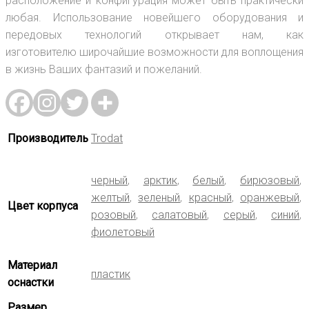
расположение и конфигурация может быть практически
любая. Использование новейшего оборудования и
передовых технологий открывает нам, как
изготовителю широчайшие возможности для воплощения
в жизнь Ваших фантазий и пожеланий.
Производитель
Trodat
черный
,
арктик
,
белый
,
бирюзовый
,
желтый
,
зеленый
,
красный
,
оранжевый
,
Цвет корпуса
розовый
,
салатовый
,
серый
,
синий
,
фиолетовый
Материал
пластик
оснастки
Размер