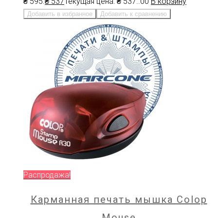
₴ 595.
₴
537
Текущая цена: ₴ 537.
.00
В корзину
Добавить в избранное
Добавить к сравнению
Распродажа!
Карманная печать мышка Colop
Mouse