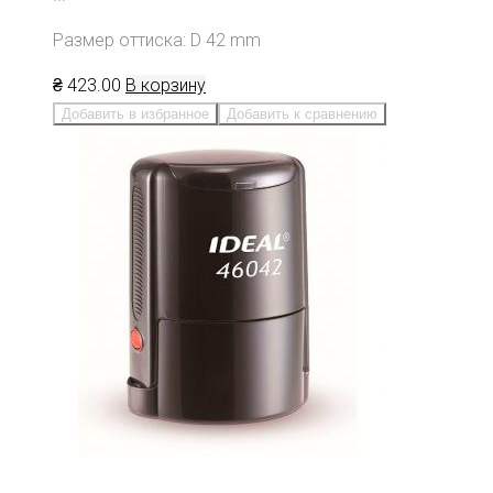
Размер оттиска: D 42 mm
₴
423
.00
В корзину
Добавить в избранное
Добавить к сравнению