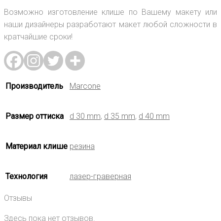
Возможно изготовление клише по Вашему макету или
наши дизайнеры разработают макет любой сложности в
кратчайшие сроки!
Производитель
Marcone
Размер оттиска
d 30 mm
,
d 35 mm
,
d 40 mm
Материал клише
резина
Технология
лазер-граверная
Отзывы
Здесь пока нет отзывов.