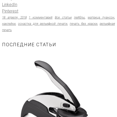
LinkedIn
Pinterest
18 апреля, 2018
1 комментарий
Все статьи
лейблы
,
матрица пуансон
,
наклейки
,
оснастка для рельефной печати
,
печать без краски
,
рельефная
печать
ПОСЛЕДНИЕ СТАТЬИ