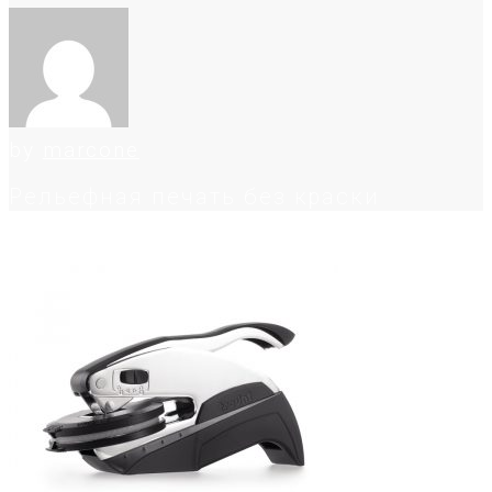
by
marcone
Рельефная печать без краски