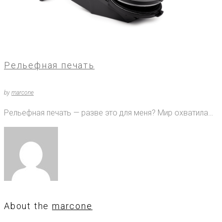
Рельефная печать
by
marcone
Рельефная печать — разве это для меня? Мир охватила…
About the
marcone