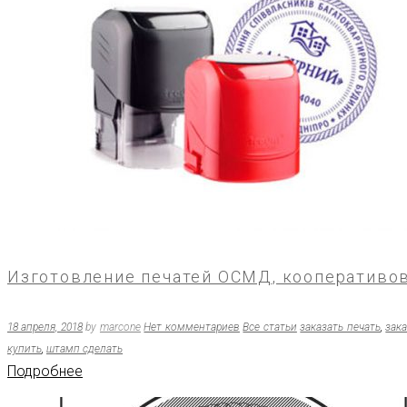
Изготовление печатей ОСМД, кооперативов и
18 апреля, 2018
by
marcone
Нет комментариев
Все статьи
заказать печать
,
зак
купить
,
штамп сделать
Подробнее