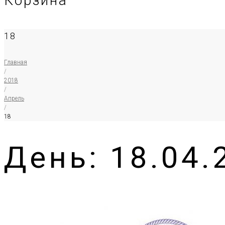
Корзина
18
Главная
/
2018
/
Апрель
/
18
День:
18.04.