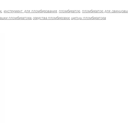
к
,
инструмент для пломбирования
,
пломбиратор
,
пломбиратор для свинцов
ашки пломбиратора
,
средства пломбировки
,
щипцы пломбиратора