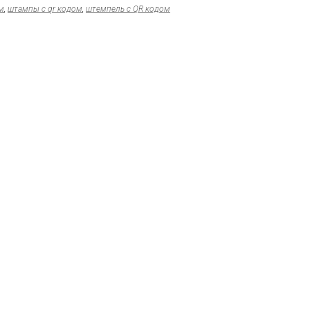
м
,
штампы с qr кодом
,
штемпель с QR кодом