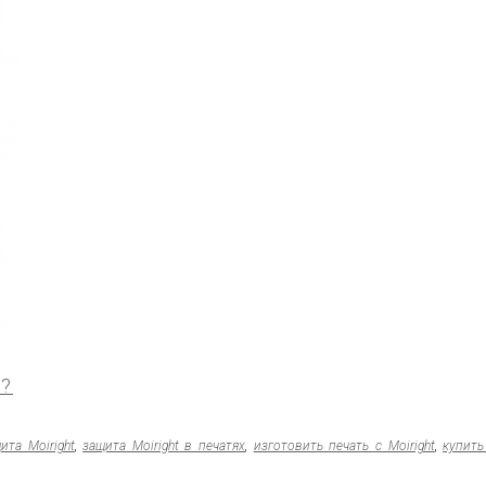
??
ита Moiright
,
защита Moiright в печатях
,
изготовить печать с Moiright
,
купить