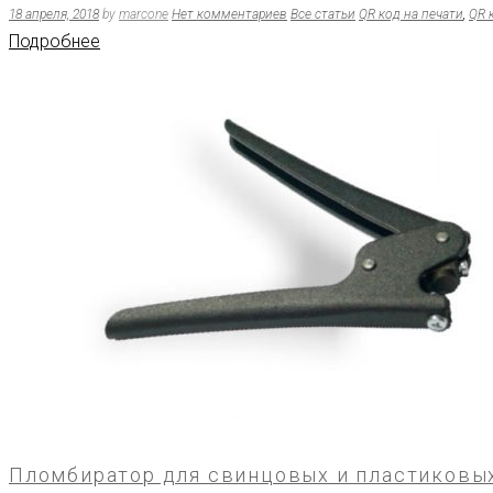
18 апреля, 2018
by
marcone
Нет комментариев
Все статьи
QR код на печати
,
QR 
Подробнее
Пломбиратор для свинцовых и пластиковы