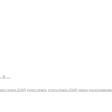
 ...
азать печать ОСМД
,
купить печать
,
купить печать ОСМД
,
печати для кооператив