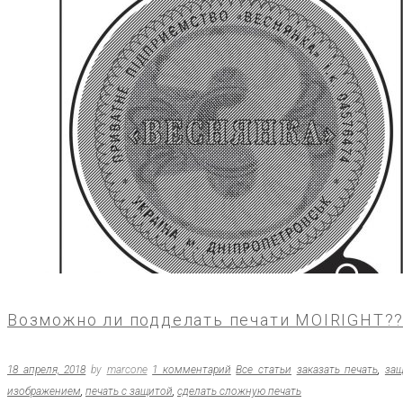
Возможно ли подделать печати MOIRIGHT?
18 апреля, 2018
by
marcone
1 комментарий
Все статьи
заказать печать
,
защ
изображением
,
печать с защитой
,
сделать сложную печать