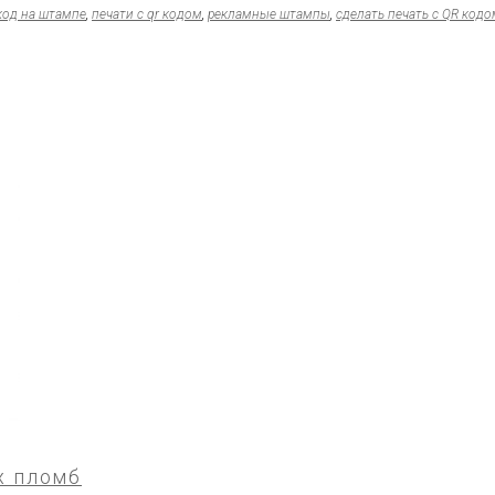
код на штампе
,
печати с qr кодом
,
рекламные штампы
,
сделать печать с QR кодо
х пломб