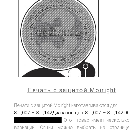
Печать c защитой Моiright
Печати с защитой Moiright изготавливаются для ...
₴
1,007
–
₴
1,142
Диапазон цен: ₴ 1,007 – ₴ 1,142
.00
Выберите параметры
Этот товар имеет несколько
вариаций. Опции можно выбрать на странице