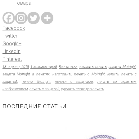
товара.
Facebook
Twitter
Google+
LinkedIn
Pinterest
18 апреля, 2018
1 комментарий
Все статьи
заказать печать
,
защита Moiright
,
защита Moiright в печатях
,
изготовить печать с Moiright
,
купить печать с
защитой
,
печати Moiright
,
печати с защитами
,
печати со скрытым
изображением
,
печать с защитой
,
сделать сложную печать
ПОСЛЕДНИЕ СТАТЬИ